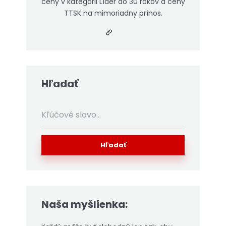
ceny v kategórii Líder do 30 rokov a ceny
TTSK na mimoriadny prínos.
Hľadať
Hľadať
Naša myšlienka: