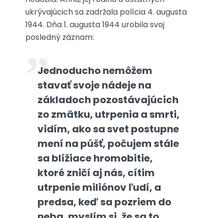
ukrývajúcich sa zadržala polícia 4. augusta
1944. Dňa 1. augusta 1944 urobila svoj
posledný záznam:
Jednoducho nemôžem
stavať svoje nádeje na
základoch pozostávajúcich
zo zmätku, utrpenia a smrti,
vidím, ako sa svet postupne
mení na púšť, počujem stále
sa blížiace hromobitie,
ktoré zničí aj nás, cítim
utrpenie miliónov ľudí, a
predsa, keď sa pozriem do
neba, myslím si, že sa to