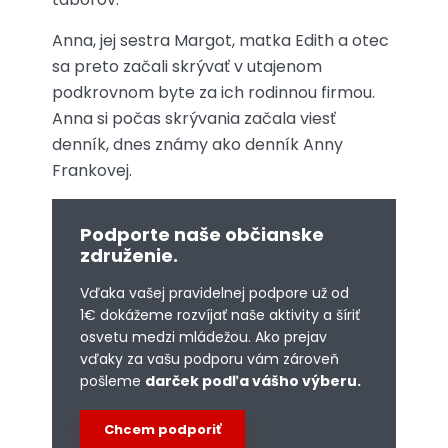
Anna, jej sestra Margot, matka Edith a otec
sa preto začali skrývať v utajenom
podkrovnom byte za ich rodinnou firmou.
Anna si počas skrývania začala viesť
denník, dnes známy ako denník Anny
Frankovej.
Podporte naše občianske
združenie.
Vďaka vašej pravidelnej podpore už od
1€ dokážeme rozvíjať naše aktivity a šíriť
osvetu medzi mládežou. Ako prejav
vďaky za vašu podporu vám zároveň
pošleme
darček podľa vášho výberu.
Chcem podporiť