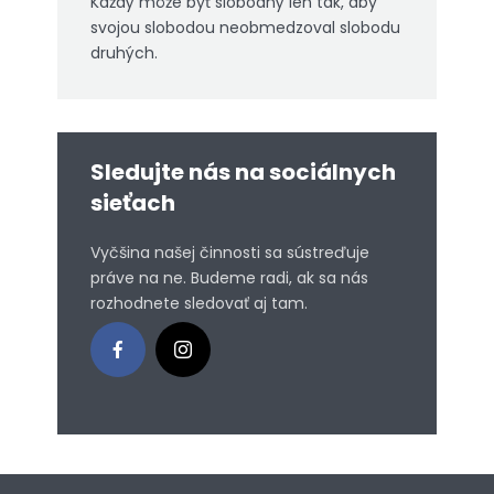
Každý môže byť slobodný len tak, aby
svojou slobodou neobmedzoval slobodu
druhých.
Sledujte nás na sociálnych
sieťach
Vyčšina našej činnosti sa sústreďuje
práve na ne. Budeme radi, ak sa nás
rozhodnete sledovať aj tam.