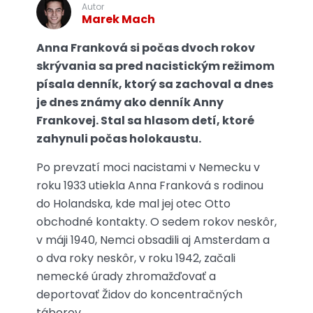
Autor
Marek Mach
Anna Franková si počas dvoch rokov
skrývania sa pred nacistickým režimom
písala denník, ktorý sa zachoval a dnes
je dnes známy ako denník Anny
Frankovej. Stal sa hlasom detí, ktoré
zahynuli počas holokaustu.
Po prevzatí moci nacistami v Nemecku v
roku 1933 utiekla Anna Franková s rodinou
do Holandska, kde mal jej otec Otto
obchodné kontakty. O sedem rokov neskôr,
v máji 1940, Nemci obsadili aj Amsterdam a
o dva roky neskôr, v roku 1942, začali
nemecké úrady zhromažďovať a
deportovať Židov do koncentračných
táborov.