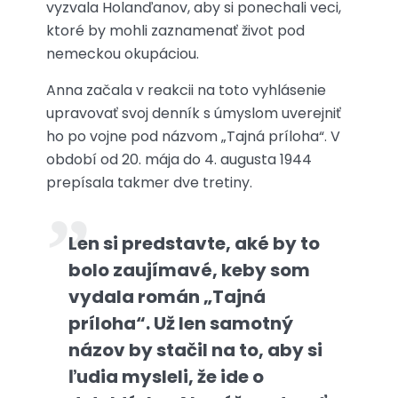
vyzvala Holanďanov, aby si ponechali veci,
ktoré by mohli zaznamenať život pod
nemeckou okupáciou.
Anna začala v reakcii na toto vyhlásenie
upravovať svoj denník s úmyslom uverejniť
ho po vojne pod názvom „Tajná príloha“. V
období od 20. mája do 4. augusta 1944
prepísala takmer dve tretiny.
Len si predstavte, aké by to
bolo zaujímavé, keby som
vydala román „Tajná
príloha“. Už len samotný
názov by stačil na to, aby si
ľudia mysleli, že ide o