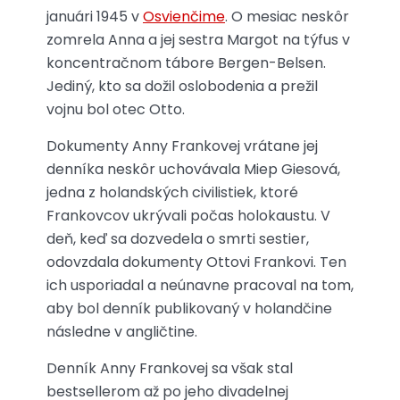
januári 1945 v
Osvienčime
. O mesiac neskôr
zomrela Anna a jej sestra Margot na týfus v
koncentračnom tábore Bergen-Belsen.
Jediný, kto sa dožil oslobodenia a prežil
vojnu bol otec Otto.
Dokumenty Anny Frankovej vrátane jej
denníka neskôr uchovávala Miep Giesová,
jedna z holandských civilistiek, ktoré
Frankovcov ukrývali počas holokaustu. V
deň, keď sa dozvedela o smrti sestier,
odovzdala dokumenty Ottovi Frankovi. Ten
ich usporiadal a neúnavne pracoval na tom,
aby bol denník publikovaný v holandčine
následne v angličtine.
Denník Anny Frankovej sa však stal
bestsellerom až po jeho divadelnej