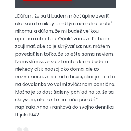
„Dúfam, že sa ti budem môcť úplne zveriť,
ako som to nikdy predtým nemohla urobiť
nikomu, a dúfam, že mi budeš veľkou
oporou a útechou. Očakávam, že ťa bude
zaujímať, aké to je skrývať sa; nuž, môžem
povedať len toľko, že to ešte sama neviem.
Nemyslím si, že sa v tomto dome budem
niekedy cítiť naozaj ako doma, ale to
neznamená, že sa mi tu hnusí, skôr je to ako
na dovolenke vo veľmi zvláštnom penzióne.
Možno je to dosť šialený pohľad na to, že sa
skrývam, ale tak to na mňa pôsobí.“
napísala Anna Franková do svojho denníka
11. júla 1942