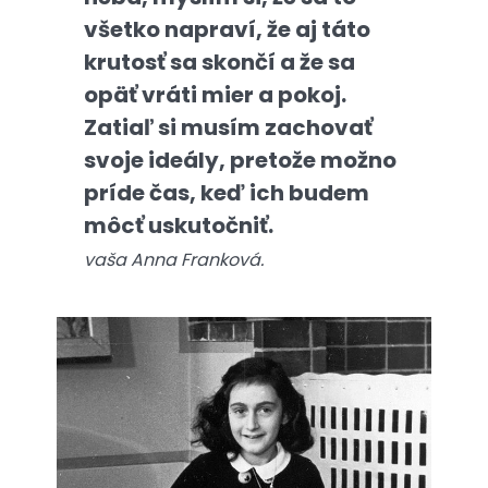
všetko napraví, že aj táto
krutosť sa skončí a že sa
opäť vráti mier a pokoj.
Zatiaľ si musím zachovať
svoje ideály, pretože možno
príde čas, keď ich budem
môcť uskutočniť.
vaša Anna Franková.