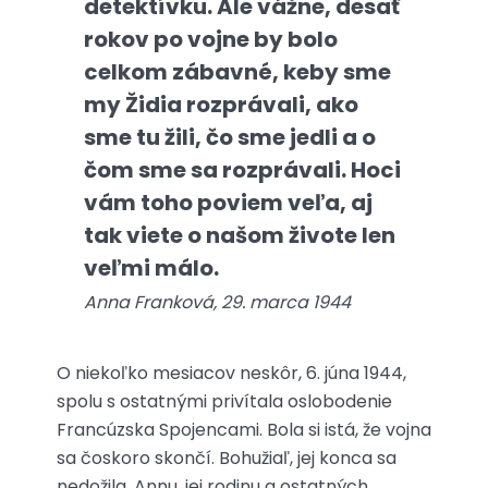
detektívku. Ale vážne, desať
rokov po vojne by bolo
celkom zábavné, keby sme
my Židia rozprávali, ako
sme tu žili, čo sme jedli a o
čom sme sa rozprávali. Hoci
vám toho poviem veľa, aj
tak viete o našom živote len
veľmi málo.
Anna Franková, 29. marca 1944
O niekoľko mesiacov neskôr, 6. júna 1944,
spolu s ostatnými privítala oslobodenie
Francúzska Spojencami. Bola si istá, že vojna
sa čoskoro skončí. Bohužiaľ, jej konca sa
nedožila. Annu, jej rodinu a ostatných