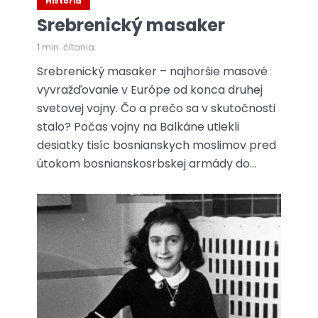
História
Srebrenický masaker
1 min. čítania
Srebrenický masaker – najhoršie masové
vyvražďovanie v Európe od konca druhej
svetovej vojny. Čo a prečo sa v skutočnosti
stalo? Počas vojny na Balkáne utiekli
desiatky tisíc bosnianskych moslimov pred
útokom bosnianskosrbskej armády do...