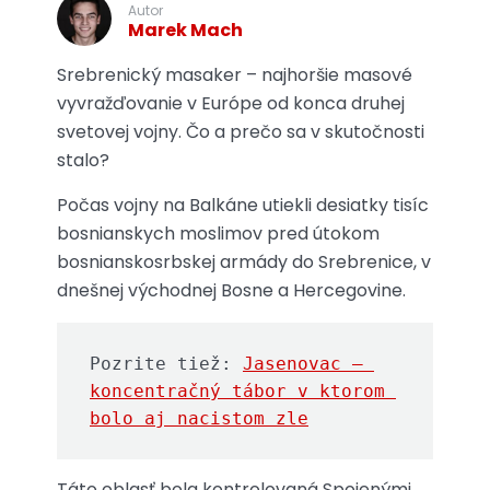
Autor
Marek Mach
Srebrenický masaker – najhoršie masové
vyvražďovanie v Európe od konca druhej
svetovej vojny. Čo a prečo sa v skutočnosti
stalo?
Počas vojny na Balkáne utiekli desiatky tisíc
bosnianskych moslimov pred útokom
bosnianskosrbskej armády do Srebrenice, v
dnešnej východnej Bosne a Hercegovine.
Pozrite tiež: 
Jasenovac – 
koncentračný tábor v ktorom 
bolo aj nacistom zle
Táto oblasť bola kontrolovaná Spojenými