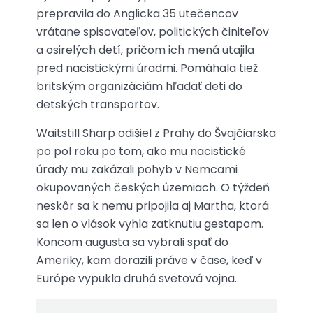
prepravila do Anglicka 35 utečencov
vrátane spisovateľov, politických činiteľov
a osirelých detí, pričom ich mená utajila
pred nacistickými úradmi. Pomáhala tiež
britským organizáciám hľadať deti do
detských transportov.
Waitstill Sharp odišiel z Prahy do Švajčiarska
po pol roku po tom, ako mu nacistické
úrady mu zakázali pohyb v Nemcami
okupovaných českých územiach. O týždeň
neskôr sa k nemu pripojila aj Martha, ktorá
sa len o vlások vyhla zatknutiu gestapom.
Koncom augusta sa vybrali späť do
Ameriky, kam dorazili práve v čase, keď v
Európe vypukla druhá svetová vojna.