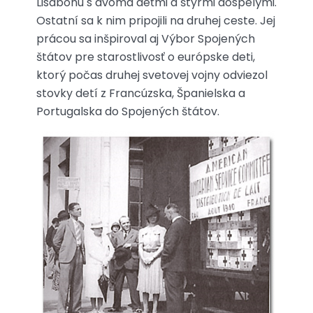
Lisabonu s dvoma deťmi a štyrmi dospelými.
Ostatní sa k nim pripojili na druhej ceste. Jej
prácou sa inšpiroval aj Výbor Spojených
štátov pre starostlivosť o európske deti,
ktorý počas druhej svetovej vojny odviezol
stovky detí z Francúzska, Španielska a
Portugalska do Spojených štátov.