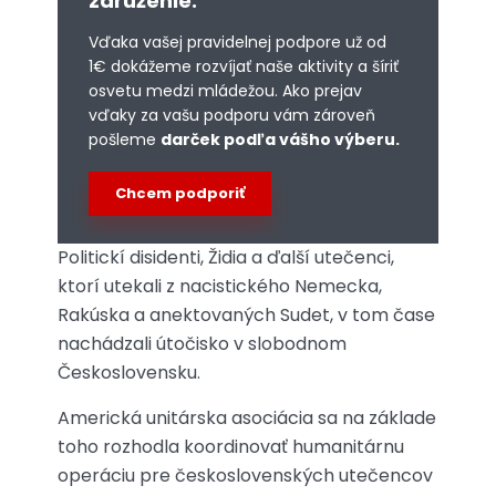
združenie.
Vďaka vašej pravidelnej podpore už od
1€ dokážeme rozvíjať naše aktivity a šíriť
osvetu medzi mládežou. Ako prejav
vďaky za vašu podporu vám zároveň
pošleme
darček podľa vášho výberu.
Chcem podporiť
Politickí disidenti, Židia a ďalší utečenci,
ktorí utekali z nacistického Nemecka,
Rakúska a anektovaných Sudet, v tom čase
nachádzali útočisko v slobodnom
Československu.
Americká unitárska asociácia sa na základe
toho rozhodla koordinovať humanitárnu
operáciu pre československých utečencov