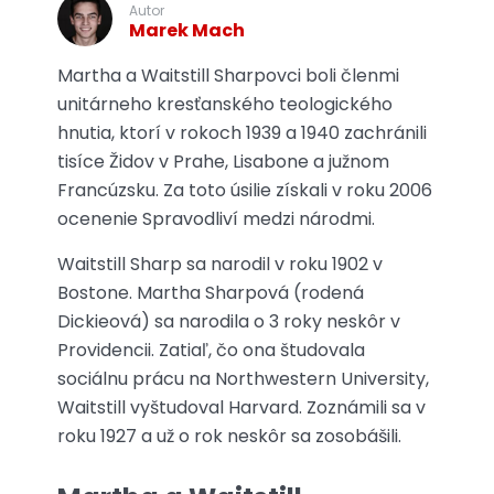
Autor
Marek Mach
Martha a Waitstill Sharpovci boli členmi
unitárneho kresťanského teologického
hnutia, ktorí v rokoch 1939 a 1940 zachránili
tisíce Židov v Prahe, Lisabone a južnom
Francúzsku. Za toto úsilie získali v roku 2006
ocenenie Spravodliví medzi národmi.
Waitstill Sharp sa narodil v roku 1902 v
Bostone. Martha Sharpová (rodená
Dickieová) sa narodila o 3 roky neskôr v
Providencii. Zatiaľ, čo ona študovala
sociálnu prácu na Northwestern University,
Waitstill vyštudoval Harvard. Zoznámili sa v
roku 1927 a už o rok neskôr sa zosobášili.