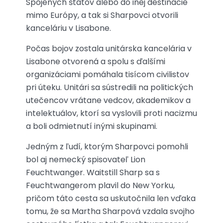
Spojených štátov alebo do inej destinácie
mimo Európy, a tak si Sharpovci otvorili
kanceláriu v Lisabone.
Počas bojov zostala unitárska kancelária v
Lisabone otvorená a spolu s ďalšími
organizáciami pomáhala tisícom civilistov
pri úteku. Unitári sa sústredili na politických
utečencov vrátane vedcov, akademikov a
intelektuálov, ktorí sa vyslovili proti nacizmu
a boli odmietnutí inými skupinami.
Jedným z ľudí, ktorým Sharpovci pomohli
bol aj nemecký spisovateľ Lion
Feuchtwanger. Waitstill Sharp sa s
Feuchtwangerom plavil do New Yorku,
pričom táto cesta sa uskutočnila len vďaka
tomu, že sa Martha Sharpová vzdala svojho