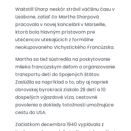
Waitstill Sharp neskôr strávil väčšinu času v
Lisabone, zatiaľ čo Martha Sharpová
pracovala v novej kancelárii v Marseille,
ktorá bola hlavným prístavom pre
utečencov utekajúcich z formálne
neokupovaného Vichystického Francúzska.
Martha sa tiež sústredila na poskytovanie
mlieka francúzskym deťom a organizovanie
transportu detí do Spojených štátov.
Zaslúžila sa napríklad o to, aby aj napriek
obrovskej byrokracii získalo 29 detí a 10
dospelých výjazdové víza, cestovné
povolenia a doklady totožnosti umožnujúce
cestu do USA.
Začiatkom decembra 1940 vyplávala z