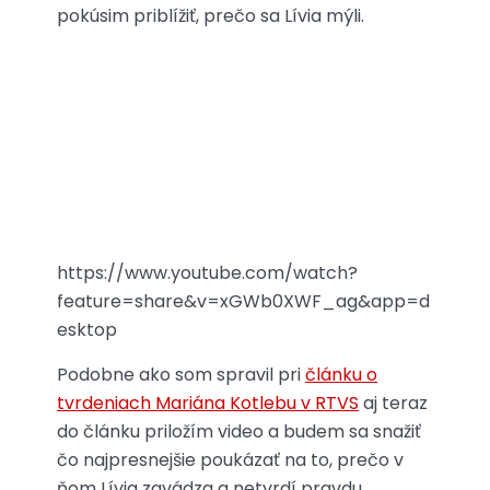
pokúsim priblížiť, prečo sa Lívia mýli.
https://www.youtube.com/watch?
feature=share&v=xGWb0XWF_ag&app=d
esktop
Podobne ako som spravil pri
článku o
tvrdeniach Mariána Kotlebu v RTVS
aj teraz
do článku priložím video a budem sa snažiť
čo najpresnejšie poukázať na to, prečo v
ňom Lívia zavádza a netvrdí pravdu.