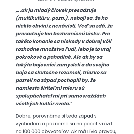
„..ak ju mladý človek presadzuje
(multikultúru, pozn.), nebojí sa, že ho
niekto obviní z nenávisti. Veď sa zdá, že
presadzuje len bezhraničnú lásku. Pre
takéto konanie sa niekedy v dobrej vôli
rozhodne množstvo ľudí, lebo je to vraj
pokrokové a pohodlné. Ale ak by sa
takýto bojovníci zamysleli a do svojho
boja sa skutočne rozumeli, triezvo sa
pozreli na západ pochopili by, že
namiesto šíriteľmi mieru sú
spolupáchateľmi pri samovraždách
všetkých kultúr sveta.
“
Dobre, porovnáme si teda západ s
východom a pozrieme sa na počet vrážd
na 100 000 obyvateľov. Ak má Lívia pravdu,