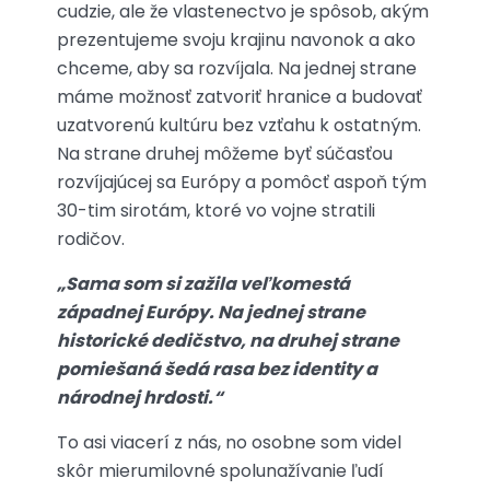
cudzie, ale že vlastenectvo je spôsob, akým
prezentujeme svoju krajinu navonok a ako
chceme, aby sa rozvíjala. Na jednej strane
máme možnosť zatvoriť hranice a budovať
uzatvorenú kultúru bez vzťahu k ostatným.
Na strane druhej môžeme byť súčasťou
rozvíjajúcej sa Európy a pomôcť aspoň tým
30-tim sirotám, ktoré vo vojne stratili
rodičov.
„Sama som si zažila veľkomestá
západnej Európy. Na jednej strane
historické dedičstvo, na druhej strane
pomiešaná šedá rasa bez identity a
národnej hrdosti.“
To asi viacerí z nás, no osobne som videl
skôr mierumilovné spolunažívanie ľudí