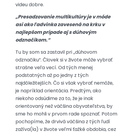
videu dobre.
„Presadzovanie multikultúry je v móde
asi ako ľadvinka zavesená na krku v
najlepšom prípade aj s dúhovým
odznačikom.“
Tu by som sa zastavil pri ,,dúhovom
odznačiku“. Človek si v živote môže vybrať
strašne veľa vecí. Od tých menej
podstatných až po jedny z tých
najdôležitejších. Čo si však vybrať nemôže,
je napríklad orientácia. Predtým, ako
niekoho odsúdime za to, že je inak
orientovaný než väčšina obyvateľstva, by
sme ho mohli v prvom rade spoznať. Potom
pochopíme, že drvivá väčšina z tých ľudí
zažíva(la) v živote veľmi ťažké obdobia, cez