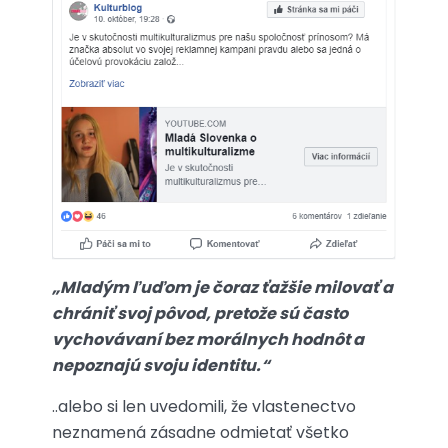
„Mladým ľuďom je čoraz ťažšie milovať a
chrániť svoj pôvod, pretože sú často
vychovávaní bez morálnych hodnôt a
nepoznajú svoju identitu.“
..alebo si len uvedomili, že vlastenectvo
neznamená zásadne odmietať všetko