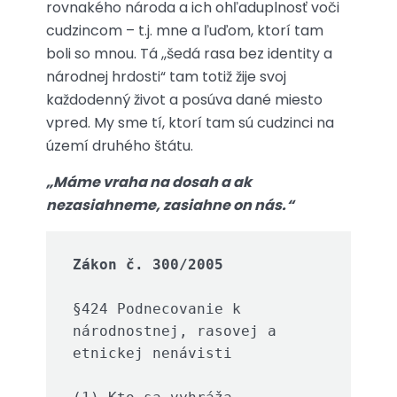
rovnakého národa a ich ohľaduplnosť voči
cudzincom – t.j. mne a ľuďom, ktorí tam
boli so mnou. Tá ,,šedá rasa bez identity a
národnej hrdosti“ tam totiž žije svoj
každodenný život a posúva dané miesto
vpred. My sme tí, ktorí tam sú cudzinci na
území druhého štátu.
„Máme vraha na dosah a ak
nezasiahneme, zasiahne on nás.“
Zákon č. 300/2005
§424 Podnecovanie k 
národnostnej, rasovej a 
etnickej nenávisti
