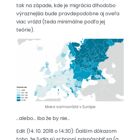
tak na západe, kde je migrácia dlhodobo
výraznejšia bude pravdepodobne aj oveľa
viac vrážd (teda minimálne podľa jej
teórie).
Miera samovrážd v Európe
…alebo… iba že by nie…
Edit (14. 10. 2018 o 14:30): Ďalším dôkazom
toho, že ľudia sú schopní prispôsobiť sa (a