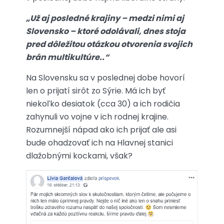
„Už aj posledné krajiny – medzi nimi aj
Slovensko – ktoré odolávali, dnes stoja
pred dôležitou otázkou otvorenia svojich
brán multikultúre..“
Na Slovensku sa v poslednej dobe hovorí
len o prijatí sirôt zo Sýrie. Má ich byť
niekoľko desiatok (cca 30) a ich rodičia
zahynuli vo vojne v ich rodnej krajine.
Rozumnejší nápad ako ich prijať ale asi
bude ohadzovať ich na Hlavnej stanici
dlažobnými kockami, však?