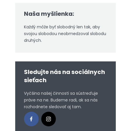
Naša myšlienka:
Každý môže byť slobodný len tak, aby
svojou slobodou neobmedzoval slobodu
druhých.
Sledujte nás na sociálnych
sieťach
Vyčšina našej činnosti sa sústreďuje
práve na ne. Budeme radi, ak sa nás
rozhodnete sledovať aj tam.