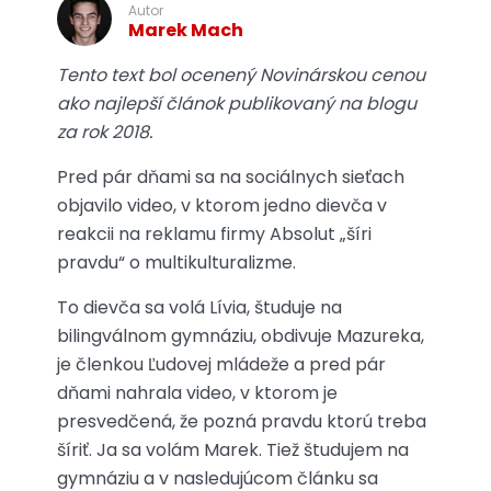
Autor
Marek Mach
Tento text bol ocenený Novinárskou cenou
ako najlepší článok publikovaný na blogu
za rok 2018.
Pred pár dňami sa na sociálnych sieťach
objavilo video, v ktorom jedno dievča v
reakcii na reklamu firmy Absolut „šíri
pravdu“ o multikulturalizme.
To dievča sa volá Lívia, študuje na
bilingválnom gymnáziu, obdivuje Mazureka,
je členkou Ľudovej mládeže a pred pár
dňami nahrala video, v ktorom je
presvedčená, že pozná pravdu ktorú treba
šíriť. Ja sa volám Marek. Tiež študujem na
gymnáziu a v nasledujúcom článku sa