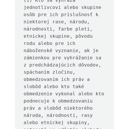
(1) Kto sa vyhráža 
jednotlivcovi alebo skupine 
osôb pre ich príslušnosť k 
niektorej rase, národu, 
národnosti, farbe pleti, 
etnickej skupine, pôvodu 
rodu alebo pre ich 
náboženské vyznanie, ak je 
zámienkou pre vyhrážanie sa 
z predchádzajúcich dôvodov, 
spáchaním zločinu, 
obmedzovaním ich práv a 
slobôd alebo kto také 
obmedzenie vykonal alebo kto 
podnecuje k obmedzovaniu 
práv a slobôd niektorého 
národa, národnosti, rasy 
alebo etnickej skupiny, 