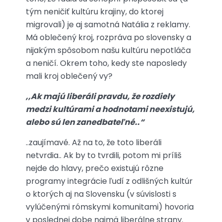
tým neničiť kultúru krajiny, do ktorej
migrovali) je aj samotná Natália z reklamy.
Má oblečený kroj, rozpráva po slovensky a
nijakým spôsobom našu kultúru nepotláča
a neničí. Okrem toho, kedy ste naposledy
mali kroj oblečený vy?
,,Ak majú liberáli pravdu, že rozdiely
medzi kultúrami a hodnotami neexistujú,
alebo sú len zanedbateľné..“
..zaujímavé. Až na to, že toto liberáli
netvrdia.. Ak by to tvrdili, potom mi príliš
nejde do hlavy, prečo existujú rôzne
programy integrácie ľudí z odlišných kultúr
o ktorých aj na Slovensku (v súvislosti s
vylúčenými rómskymi komunitami) hovoria
v poslednej dobe najmä liberálne strany.