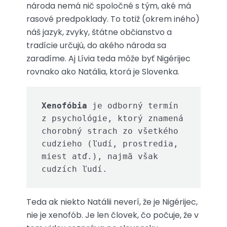
národa nemá nič spoločné s tým, aké má
rasové predpoklady. To totiž (okrem iného)
náš jazyk, zvyky, štátne občianstvo a
tradície určujú, do akého národa sa
zaradíme. Aj Lívia teda môže byť Nigérijec
rovnako ako Natália, ktorá je Slovenka.
Xenofóbia
 je odborný termín 
z psychológie, ktorý znamená 
chorobný strach zo všetkého 
cudzieho (ľudí, prostredia, 
miest atď.), najmä však 
cudzích ľudí. 
Teda ak niekto Natálii neverí, že je Nigérijec,
nie je xenofób. Je len človek, čo počuje, že v