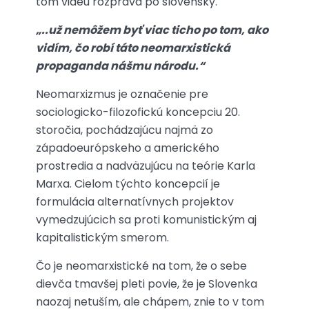
tom videu rozpráva po slovensky.
„..už nemôžem byť viac ticho po tom, ako
vidím, čo robí táto neomarxistická
propaganda nášmu národu.“
Neomarxizmus je označenie pre
sociologicko-filozofickú koncepciu 20.
storočia, pochádzajúcu najmä zo
západoeurópskeho a amerického
prostredia a nadväzujúcu na teórie Karla
Marxa. Cielom týchto koncepcií je
formulácia alternatívnych projektov
vymedzujúcich sa proti komunistickým aj
kapitalistickým smerom.
Čo je neomarxistické na tom, že o sebe
dievča tmavšej pleti povie, že je Slovenka
naozaj netuším, ale chápem, znie to v tom