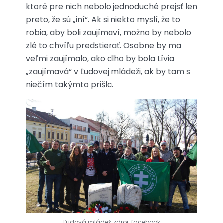
ktoré pre nich nebolo jednoduché prejsť len
preto, že sú „iní“. Ak si niekto myslí, že to
robia, aby boli zaujímaví, možno by nebolo
zlé to chvíľu predstierať. Osobne by ma
veľmi zaujímalo, ako dlho by bola Lívia
„zaujímavá“ v Ľudovej mládeži, ak by tam s
niečím takýmto prišla.
Ľudová mládež; zdroj: facebook