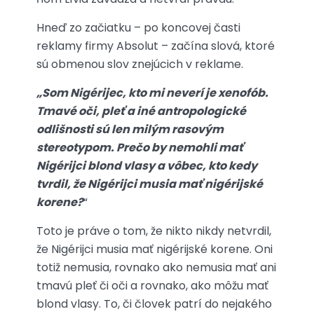
Hneď zo začiatku – po koncovej časti
reklamy firmy Absolut – začína slová, ktoré
sú obmenou slov znejúcich v reklame.
„Som Nigérijec, kto mi neverí je xenofób.
Tmavé oči, pleť a iné antropologické
odlišnosti sú len milým rasovým
stereotypom. Prečo by nemohli mať
Nigérijci blond vlasy a vôbec, kto kedy
tvrdil, že Nigérijci musia mať nigérijské
korene?
“
Toto je práve o tom, že nikto nikdy netvrdil,
že Nigérijci musia mať nigérijské korene. Oni
totiž nemusia, rovnako ako nemusia mať ani
tmavú pleť či oči a rovnako, ako môžu mať
blond vlasy. To, či človek patrí do nejakého