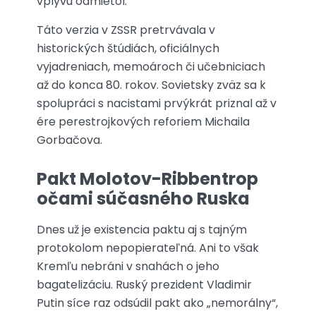
vplyvu odmietol.
Táto verzia v ZSSR pretrvávala v
historických štúdiách, oficiálnych
vyjadreniach, memoároch či učebniciach
až do konca 80. rokov. Sovietsky zväz sa k
spolupráci s nacistami prvýkrát priznal až v
ére perestrojkových reforiem Michaila
Gorbačova.
Pakt Molotov-Ribbentrop
očami súčasného Ruska
Dnes už je existencia paktu aj s tajným
protokolom nepopierateľná. Ani to však
Kremľu nebráni v snahách o jeho
bagatelizáciu. Ruský prezident Vladimir
Putin síce raz odsúdil pakt ako „nemorálny“,