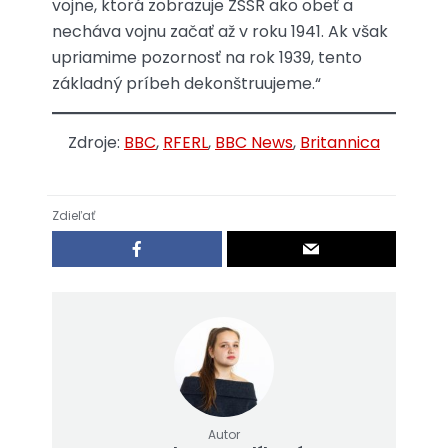
vojne, ktorá zobrazuje ZSSR ako obeť a
necháva vojnu začať až v roku 1941. Ak však
upriamime pozornosť na rok 1939, tento
základný príbeh dekonštruujeme.“
Zdroje:
BBC
,
RFERL
,
BBC News
,
Britannica
Zdieľať
Autor