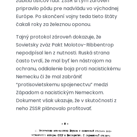
zabitia tisícov ľudí. ZSSR si tým zároveň
pripravilo pôdu pre nadvládu vo východnej
Európe. Po skončení vojny teda tieto štáty
čakali roky za železnou oponou.
Tajný protokol zároveň dokazuje, že
Sovietsky zväz Pakt Molotov-Ribbentrop
nepodpísal len z nutnosti. Ruská strana
často tvrdí, že mal byť len nástrojom na
ochranu, oddialenie boja proti nacistickému
Nemecku či že mal zabrániť
“protisovietskemu spojenectvu” medzi
Západom a nacistickým Nemeckom.
Dokument však ukazuje, že v skutočnosti z
neho ZSSR plánovalo profitovať.