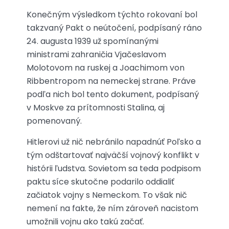
Konečným výsledkom týchto rokovaní bol
takzvaný Pakt o neútočení, podpísaný ráno
24. augusta 1939 už spomínanými
ministrami zahraničia Vjačeslavom
Molotovom na ruskej a Joachimom von
Ribbentropom na nemeckej strane. Práve
podľa nich bol tento dokument, podpísaný
v Moskve za prítomnosti Stalina, aj
pomenovaný.
Hitlerovi už nič nebránilo napadnúť Poľsko a
tým odštartovať najväčší vojnový konflikt v
histórii ľudstva. Sovietom sa teda podpisom
paktu síce skutočne podarilo oddialiť
začiatok vojny s Nemeckom. To však nič
nemení na fakte, že ním zároveň nacistom
umožnili vojnu ako takú začať.