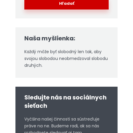
Hľadať
Naša myšlienka:
Každý môže byť slobodný len tak, aby
svojou slobodou neobmedzoval slobodu
druhých.
Sledujte nás na sociálnych
sieťach
Vyčšina našej činnosti sa sústreďuje
práve na ne. Budeme radi, ak sa nás
rozhodnete sledovať aj tam.