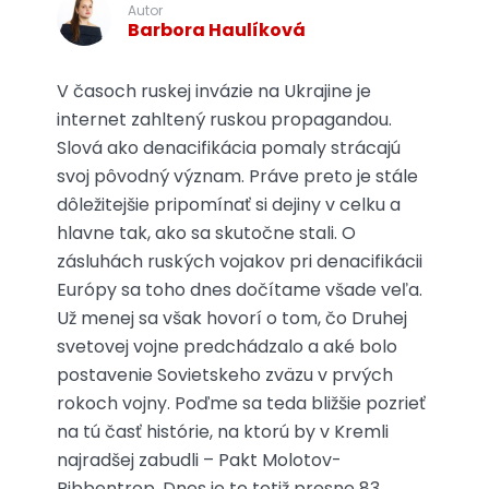
Autor
Barbora Haulíková
V časoch ruskej invázie na Ukrajine je
internet zahltený ruskou propagandou.
Slová ako denacifikácia pomaly strácajú
svoj pôvodný význam. Práve preto je stále
dôležitejšie pripomínať si dejiny v celku a
hlavne tak, ako sa skutočne stali. O
zásluhách ruských vojakov pri denacifikácii
Európy sa toho dnes dočítame všade veľa.
Už menej sa však hovorí o tom, čo Druhej
svetovej vojne predchádzalo a aké bolo
postavenie Sovietskeho zväzu v prvých
rokoch vojny. Poďme sa teda bližšie pozrieť
na tú časť histórie, na ktorú by v Kremli
najradšej zabudli – Pakt Molotov-
Ribbentrop. Dnes je to totiž presne 83