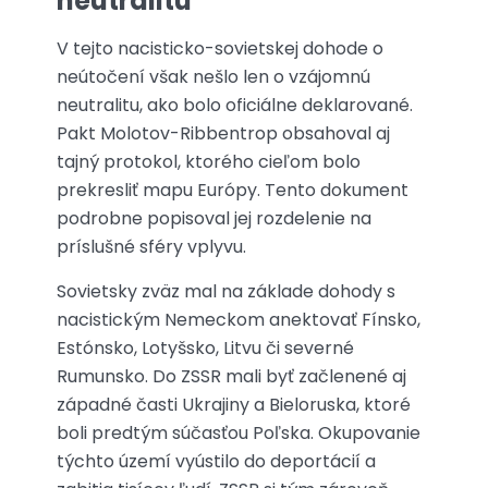
neutralitu
V tejto nacisticko-sovietskej dohode o
neútočení však nešlo len o vzájomnú
neutralitu, ako bolo oficiálne deklarované.
Pakt Molotov-Ribbentrop obsahoval aj
tajný protokol, ktorého cieľom bolo
prekresliť mapu Európy. Tento dokument
podrobne popisoval jej rozdelenie na
príslušné sféry vplyvu.
Sovietsky zväz mal na základe dohody s
nacistickým Nemeckom anektovať Fínsko,
Estónsko, Lotyšsko, Litvu či severné
Rumunsko. Do ZSSR mali byť začlenené aj
západné časti Ukrajiny a Bieloruska, ktoré
boli predtým súčasťou Poľska. Okupovanie
týchto území vyústilo do deportácií a