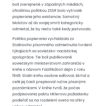
boli zverejnené v západných médiách,
oficiálnou politikou ZSSR bolo vytrvalé
popieranie jeho existencie. Samotný
Molotov až do svojej smrti kategoricky
odmietal, že by niečo také kedy jestvovalo.
Politika popierania vychádzala zo
Stalinovho písomného odmietnutia tvrdení
týkajúcich sa sovietsko-nacistickej
spolupráce. Tie boli publikované
sovietskym ministerstvom zahraničia v
knihe s názvom Falzifikátori dejín z roku
1948. Stalin knihu osobne editoval, škrtal a
celé jej časti prepisoval ručne písanými
poznámkami. V knihe tvrdí, že počas
podpisovania paktu Hitlerovu požiadavku
podieľať sa na rozdelení sveta na sféry