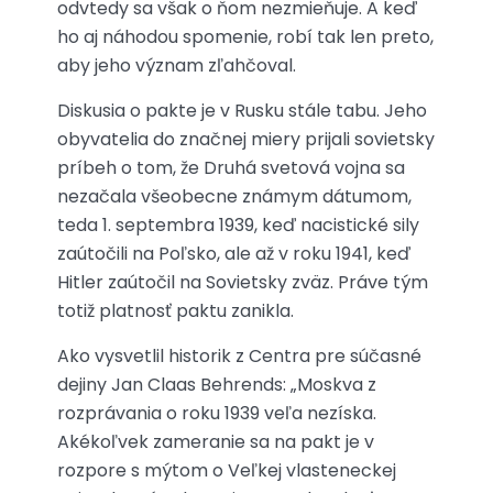
odvtedy sa však o ňom nezmieňuje. A keď
ho aj náhodou spomenie, robí tak len preto,
aby jeho význam zľahčoval.
Diskusia o pakte je v Rusku stále tabu. Jeho
obyvatelia do značnej miery prijali sovietsky
príbeh o tom, že Druhá svetová vojna sa
nezačala všeobecne známym dátumom,
teda 1. septembra 1939, keď nacistické sily
zaútočili na Poľsko, ale až v roku 1941, keď
Hitler zaútočil na Sovietsky zväz. Práve tým
totiž platnosť paktu zanikla.
Ako vysvetlil historik z Centra pre súčasné
dejiny Jan Claas Behrends: „Moskva z
rozprávania o roku 1939 veľa nezíska.
Akékoľvek zameranie sa na pakt je v
rozpore s mýtom o Veľkej vlasteneckej