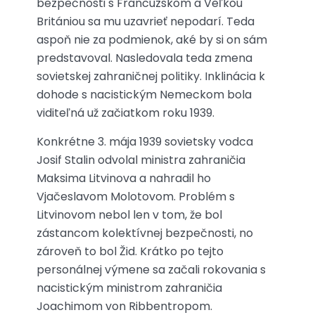
bezpečnosti s Francúzskom a Veľkou
Britániou sa mu uzavrieť nepodarí. Teda
aspoň nie za podmienok, aké by si on sám
predstavoval. Nasledovala teda zmena
sovietskej zahraničnej politiky. Inklinácia k
dohode s nacistickým Nemeckom bola
viditeľná už začiatkom roku 1939.
Konkrétne 3. mája 1939 sovietsky vodca
Josif Stalin odvolal ministra zahraničia
Maksima Litvinova a nahradil ho
Vjačeslavom Molotovom. Problém s
Litvinovom nebol len v tom, že bol
zástancom kolektívnej bezpečnosti, no
zároveň to bol Žid. Krátko po tejto
personálnej výmene sa začali rokovania s
nacistickým ministrom zahraničia
Joachimom von Ribbentropom.