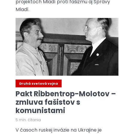
projektoch Mladí proti fašizmu aj Správy
Mladí.
Druhá svetová vojna
Pakt Ribbentrop-Molotov –
zmluva fašistov s
komunistami
5 min. čítania
V časoch ruskej invázie na Ukrajine je