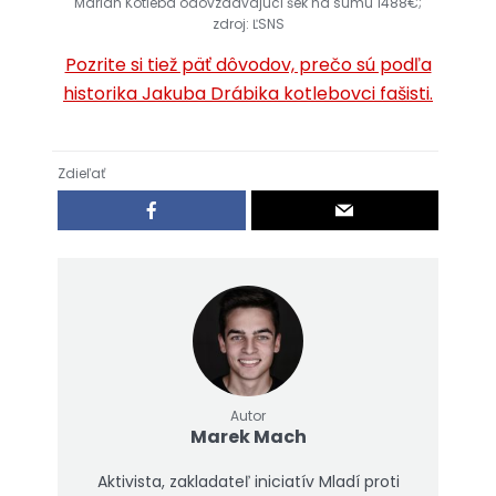
Marián Kotleba odovzdávajúci šek na sumu 1488€;
zdroj: ĽSNS
Pozrite si tiež päť dôvodov, prečo sú podľa
historika Jakuba Drábika kotlebovci fašisti.
Zdieľať
Autor
Marek Mach
Aktivista, zakladateľ iniciatív Mladí proti