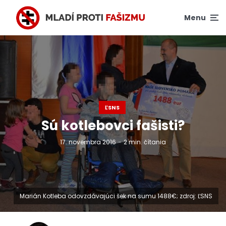
Menu
ĽSNS
Sú kotlebovci fašisti?
17. novembra 2016
2 min. čítania
Marián Kotleba odovzdávajúci šek na sumu 1488€; zdroj: ĽSNS