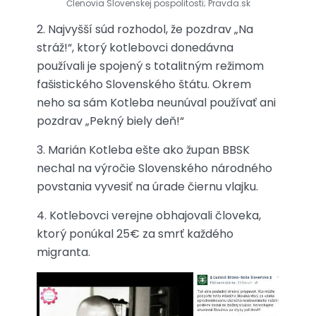
Členovia Slovenskej pospolitosti; Pravda.sk
2. Najvyšší súd rozhodol, že pozdrav „Na
stráž!“, ktorý kotlebovci donedávna
používali je spojený s totalitným režimom
fašistického Slovenského štátu. Okrem
neho sa sám Kotleba neunúval používať ani
pozdrav „Pekný biely deň!“
3. Marián Kotleba ešte ako župan BBSK
nechal na výročie Slovenského národného
povstania vyvesiť na úrade čiernu vlajku.
4. Kotlebovci verejne obhajovali človeka,
ktorý ponúkal 25€ za smrť každého
migranta.