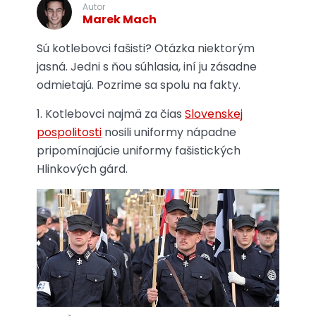
Autor
Marek Mach
Sú kotlebovci fašisti? Otázka niektorým
jasná. Jedni s ňou súhlasia, iní ju zásadne
odmietajú. Pozrime sa spolu na fakty.
Kotlebovci najmä za čias
Slovenskej
pospolitosti
nosili uniformy nápadne
pripomínajúcie uniformy fašistických
Hlinkových gárd.