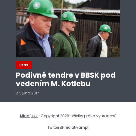
ĽSNS
Podivné tendre v BBSK pod
vedením M. Kotlebu
27. júna 2017
Mladí, o.z.
· Copyright 2026 · Všetky práva vyhradené
Twitter
@iniciativampf