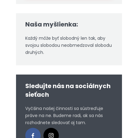
Naša myšlienka:
Každý môže byť slobodný len tak, aby
svojou slobodou neobmedzoval slobodu
druhých.
Sledujte nás na sociálnych
sieťach
Vyčšina našej činnosti sa sústreďuje
práve na ne. Budeme radi, ak sa nás
rozhodnete sledovať aj tam.