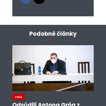
Podobné články
ĽSNS
Odsúdili Antona Grňa z