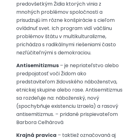
predovšetkým Źidia ktorých vinia z
mnohých problémov spoločnosti a
prisudzujú im rôzne konšpirácie s cieľom
ovládnuť svet. Ich program vidí väčšinu
problémov štátu v multikulturalizme,
prichádza s radikálnymi riešeniami často
nezľúčiteľnými s demokraciou.
Antisemitizmus
– je nepriateľstvo alebo
predpojatosť voči Židom ako
predstaviteľom židovského náboženstva,
etnickej skupine alebo rase. Antisemitizmus
sa rozdeľuje na: náboženský, nový
(spochybňuje existenciu Izraela) a rasový
antisemitizmus. – pridané prispievateľom
Barbora Celhárová
Krajná
pravica
– taktiež označovaná aj