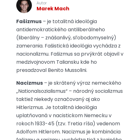
Autor
Marek Mach
Fašizmus
– je totalitná ideológia
antidemokratického antiliberálneho
(liberálny – znášanlivý, sľobodomyselný)
zamerania. Fašistická ideológia vychádza z
nacionalizmu. Fašizmus sa prvýkrát objavil v
medzivojnovom Taliansku kde ho
presadzoval Benito Mussolini.
Nacizmus
– je skrátený výraz nemeckého
„Nationalsozialismus“ – národný socializmus
taktiež niekedy označovaný aj ako
Hitlerizmus. Je totalitná ideológia
uplatňovaná v nacistickom Nemecku v
rokoch 1933-45 (tzv. Tretia ríša) vedenom
Adolfom Hitlerom. Nacizmus je kombinácia
fašizmu a rasizmu, vychádza tiež z krajného