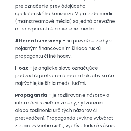
pre označenie prevládajúceho
spoločenského konsenzu. V prípade médií
(mainstreamové média) sa jedná prevažne
o transparentné a overené médiá.
Alternatívne weby
– sú prevažne weby s
nejasným financovaním šíriace ruskú
propagantu či iné hoaxy.
Hoax
– je anglické slovo označujúce
podvod či pretvorenú realitu tak, aby sa čo
najrýchlejšie šírila medzi ľuďmi.
Propaganda
– je rozširovanie názorov a
informácií s cieľom zmeny, vytvorenia
alebo zosilnenia určitých názorov či
presvedčení. Propaganda zvykne vytvárať
zdanie vyššieho cieľa, využíva ľudské vášne,