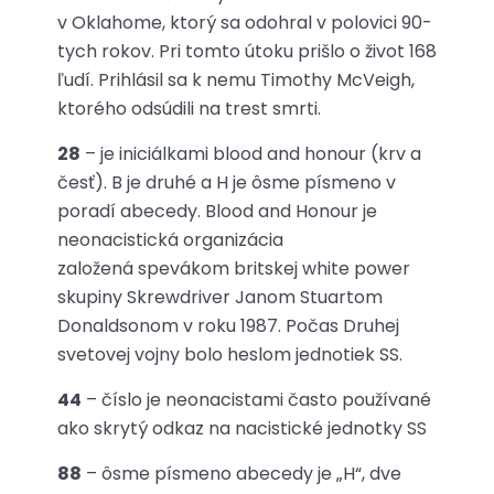
v Oklahome, ktorý sa odohral v polovici 90-
tych rokov. Pri tomto útoku prišlo o život 168
ľudí. Prihlásil sa k nemu Timothy McVeigh,
ktorého odsúdili na trest smrti.
28
– je iniciálkami blood and honour (krv a
česť). B je druhé a H je ôsme písmeno v
poradí abecedy. Blood and Honour je
neonacistická organizácia
založená spevákom britskej white power
skupiny Skrewdriver Janom Stuartom
Donaldsonom v roku 1987. Počas Druhej
svetovej vojny bolo heslom jednotiek SS.
44
– číslo je neonacistami často používané
ako skrytý odkaz na nacistické jednotky SS
88
– ôsme písmeno abecedy je „H“, dve