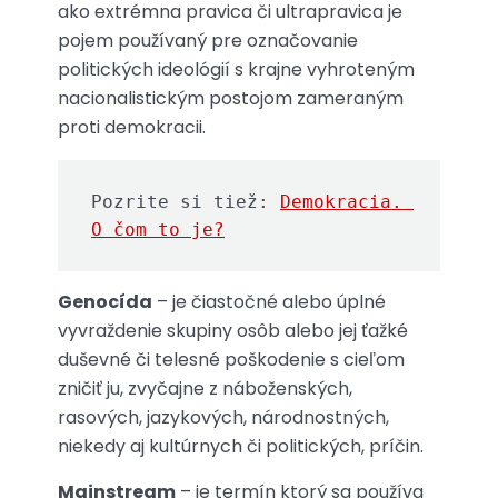
ako extrémna pravica či ultrapravica je
pojem používaný pre označovanie
politických ideológií s krajne vyhroteným
nacionalistickým postojom zameraným
proti demokracii.
Pozrite si tiež: 
Demokracia. 
O čom to je?
Genocída
– je čiastočné alebo úplné
vyvraždenie skupiny osôb alebo jej ťažké
duševné či telesné poškodenie s cieľom
zničiť ju, zvyčajne z náboženských,
rasových, jazykových, národnostných,
niekedy aj kultúrnych či politických, príčin.
Mainstream
– je termín ktorý sa používa