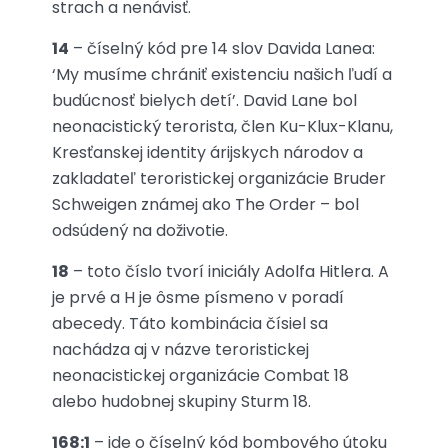
strach a nenávisť.
14
– číselný kód pre 14 slov Davida Lanea:
‘My musíme chrániť existenciu našich ľudí a
budúcnosť bielych detí’. David Lane bol
neonacistický terorista, člen Ku-Klux-Klanu,
Kresťanskej identity árijskych národov a
zakladateľ teroristickej organizácie Bruder
Schweigen známej ako The Order – bol
odsúdený na doživotie.
18
– toto číslo tvorí iniciály Adolfa Hitlera. A
je prvé a H je ôsme písmeno v poradí
abecedy. Táto kombinácia čísiel sa
nachádza aj v názve teroristickej
neonacistickej organizácie Combat 18
alebo hudobnej skupiny Sturm 18.
168:1
– ide o číselný kód bombového útoku