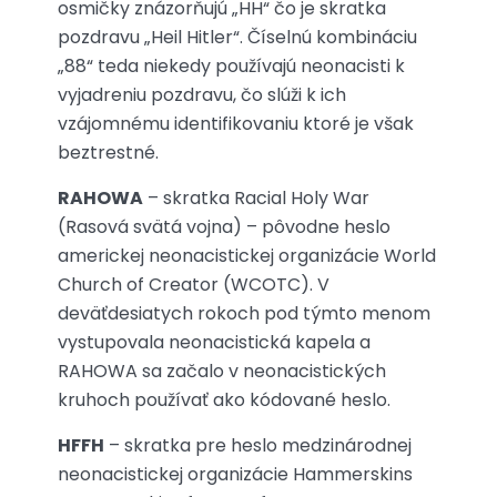
osmičky znázorňujú „HH“ čo je skratka
pozdravu „Heil Hitler“. Číselnú kombináciu
„88“ teda niekedy používajú neonacisti k
vyjadreniu pozdravu, čo slúži k ich
vzájomnému identifikovaniu ktoré je však
beztrestné.
RAHOWA
– skratka Racial Holy War
(Rasová svätá vojna) – pôvodne heslo
americkej neonacistickej organizácie World
Church of Creator (WCOTC). V
deväťdesiatych rokoch pod týmto menom
vystupovala neonacistická kapela a
RAHOWA sa začalo v neonacistických
kruhoch používať ako kódované heslo.
HFFH
– skratka pre heslo medzinárodnej
neonacistickej organizácie Hammerskins